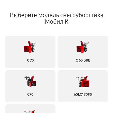
Выберите модель снегоуборщика
Мобил К
С 75
С 65 Б8Е
С70
65LC170FS