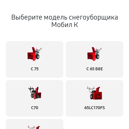
Выберите модель снегоуборщика
Мобил К
С 75
С 65 Б8Е
С70
65LC170FS