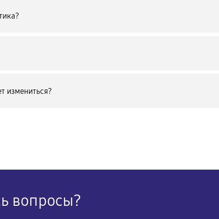
тика?
т измениться?
сь вопросы?