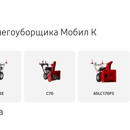
негоуборщика Мобил К
8Е
С70
65LC170FS
а