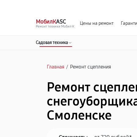
г. Смоленск
Ежедневно с 9:00 до 21:00
МобилК
ASC
Цены на ремонт
Гарант
Ремонт техники Мобил К
Садовая техника
Главная
/
Ремонт сцепления
Ремонт сцепле
снегоуборщика
Смоленске