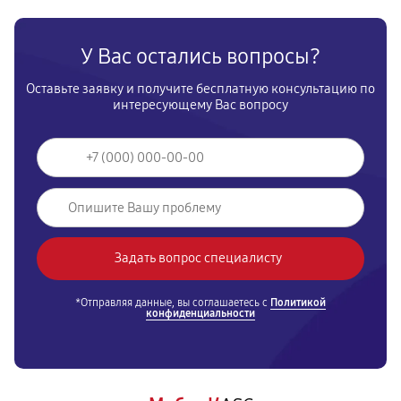
Замена (установка) срезного болта
590
от 50 мин
У Вас остались вопросы?
Замена корпуса шнека
Оставьте заявку и получите бесплатную консультацию по
1490
от 40 мин
интересующему Вас вопросу
Смазка осей привода снегоуборщика
1260
от 90 мин
Замена сцепления снегоуборщика
990
от 70 мин
Смазка втулок снегоуборщика
*Отправляя данные, вы соглашаетесь с
Политикой
конфиденциальности
540
от 50 мин
Замена подшипника колеса
810
от 50 мин