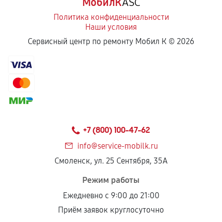
МобилК
ASC
Политика конфиденциальности
Замена кронштейна трансмиссии
Наши условия
1220
от 70 мин
Сервисный центр по ремонту Мобил К ©
2026
Ремонт втулок колес снегоуборщика
2250
от 50 мин
Ремонт фрикционного диска
1620
от 80 мин
+7 (800) 100-47-62
Ремонт троса газа снегоуборщика
info@service-mobilk.ru
680
от 70 мин
Смоленск, ул. 25 Сентября, 35А
Режим работы
Ремонт редуктора снегоуборщика
Ежедневно с 9:00 до 21:00
2190
от 50 мин
Приём заявок круглосуточно