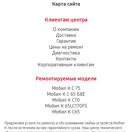
Замена катушки зажигания
Карта сайта
900
от 70 мин
Клиентам центра
Замена глушителя снегоуборщика
О компании
Доставка
900
от 70 мин
Гарантия
Цены на ремонт
Замена маховика снегоуборщика
Диагностика
Контакты
950
от 40 мин
Корпоративным клиентам
Замена шины на колесном диске
Ремонтируемые модели
900
от 50 мин
Мобил К С 75
Мобил К С 65 Б8Е
Замена ремней снегоуборщика
Мобил К С70
Мобил К 65LC170FS
990
от 30 мин
Мобил К С65
Натяжка тросов снегоуборщика
Предлагаем услуги по ремонту и обслуживанию любых устройств Мобил
К после истечения на них гарантийного срока. Наш центр технического