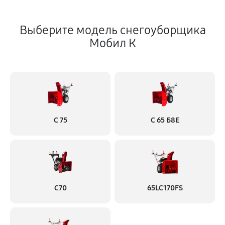
Выберите модель снегоуборщика
Мобил К
С 75
С 65 Б8Е
С70
65LC170FS